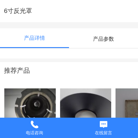
6寸反光罩
产品详情
产品参数
推荐产品
拉伸件
12寸反射罩（黑
汽车工
电话咨询
在线留言
色）