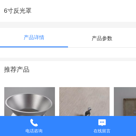
6寸反光罩
产品详情
产品参数
推荐产品
8寸反光罩
弹片支架
汽车工
电话咨询
在线留言